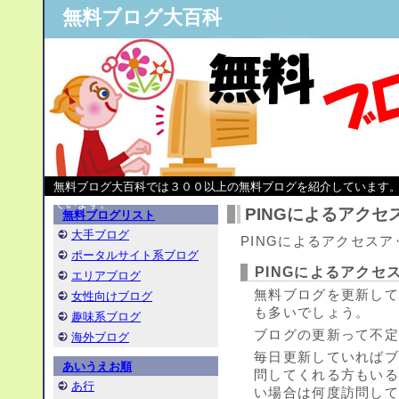
無料ブログ大百科
無料ブログ大百科では３００以上の無料ブログを紹介しています
ています。
PINGによるアクセ
無料ブログリスト
大手ブログ
PINGによるアクセス
ポータルサイト系ブログ
PINGによるアクセ
エリアブログ
無料ブログを更新して
女性向けブログ
も多いでしょう。
趣味系ブログ
ブログの更新って不
海外ブログ
毎日更新していれば
あいうえお順
問してくれる方もい
あ行
い場合は何度訪問し