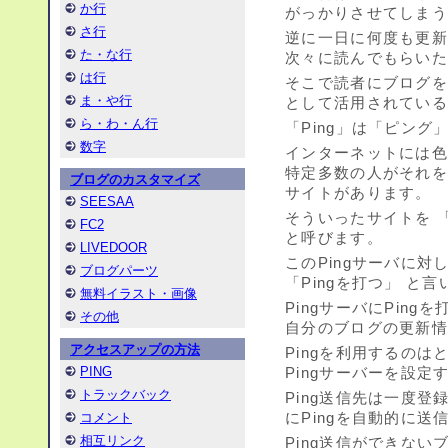
か行
がっかりさせてしま
さ行
逆に一日に何度も更
た・な行
次々に読んでもらい
は行
そこで読者にブログ
ま・や行
として活用されている
ら・わ・ん行
「Ping」は「ピン
数字
インターネットには
特定多数の人がそれ
ブログのカスタマイズ
サイトがあります。
SEESAA
そういったサイトを 「P
FC2
と呼びます。
LIVEDOOR
このPingサーバに
ブログパーツ
「Pingを打つ」 と
無料イラスト・画像
PingサーバにPin
その他
自分のブログの更新
アクセスアップの方法
Pingを利用するの
PING
Pingサーバーを設
トラックバック
Ping送信先は一度
にPingを自動的に送
コメント
相互リンク
Ping送信ができな