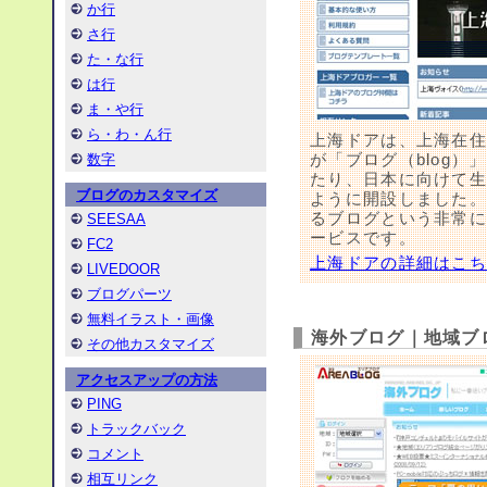
か行
さ行
た・な行
は行
ま・や行
ら・わ・ん行
上海ドアは、上海在
が「ブログ（blog
数字
たり、日本に向けて
ブログのカスタマイズ
ように開設しました
るブログという非常
SEESAA
ービスです。
FC2
上海ドアの詳細はこ
LIVEDOOR
ブログパーツ
無料イラスト・画像
海外ブログ｜地域ブ
その他カスタマイズ
アクセスアップの方法
PING
トラックバック
コメント
相互リンク