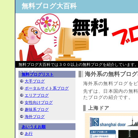
無料ブログ大百科
無料ブログ大百科では３００以上の無料ブログを紹介しています
ています。
海外系の無料ブログ
無料ブログリスト
大手ブログ
海外系の無料ブログを
ポータルサイト系ブログ
先ずは、日本国内の無
エリアブログ
たブログの紹介です。
女性向けブログ
上海ドア
趣味系ブログ
海外ブログ
あいうえお順
あ行