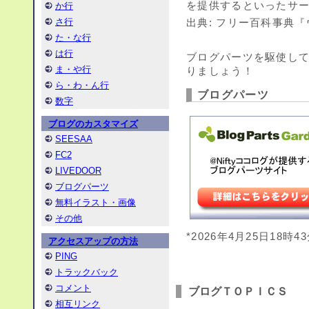
を提供するといったサ
か行
さ行
出典: フリー百科事典『ウ
た・な行
は行
ブログパーツを駆使し
ま・や行
りましょう！
ら・わ・ん行
ブログパーツ
数字
ブログのカスタマイズ
SEESAA
FC2
LIVEDOOR
ブログパーツ
無料イラスト・画像
その他
*2026年4月25日18時4
アクセスアップの方法
PING
トラックバック
コメント
ブログＴＯＰＩＣＳ
相互リンク