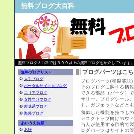
無料ブログ大百科
無料ブログ大百科では３００以上の無料ブログを紹介しています
ています。
ブログパーツはこち
無料ブログリスト
大手ブログ
ブログパーツ(和製英語
ポータルサイト系ブログ
そのブログに関する情
エリアブログ
できる部品（パーツ）
サリー、ブログシール
女性向けブログ
ト、ガジェットなどと
趣味系ブログ
類似した機能を持つものと
海外ブログ
デスクトップ向けのウ
あいうえお順
当人が使用する目的で
あ行
ログパーツはサイトの